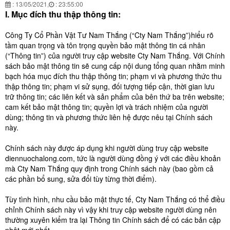
: 13/05/2021,
: 23:55:00
I. Mục đích thu thập thông tin:
Công Ty Cổ Phần Vật Tư Nam Thắng (“Cty Nam Thắng”)hiểu rõ
tầm quan trọng và tôn trọng quyền bảo mật thông tin cá nhân
(“Thông tin”) của người truy cập website Cty Nam Thắng. Với Chính
sách bảo mật thông tin sẽ cung cấp nội dung tổng quan nhằm minh
bạch hóa mục đích thu thập thông tin; phạm vi và phương thức thu
thập thông tin; phạm vi sử sụng, đối tượng tiếp cận, thời gian lưu
trữ thông tin; các liên kết và sản phẩm của bên thứ ba trên website;
cam kết bảo mật thông tin; quyền lợi và trách nhiệm của người
dùng; thông tin và phương thức liên hệ được nêu tại Chính sách
này.
Chính sách này được áp dụng khi người dùng truy cập website
diennuochalong.com, tức là người dùng đồng ý với các điều khoản
mà Cty Nam Thắng quy định trong Chính sách này (bao gồm cả
các phần bổ sung, sửa đổi tùy từng thời điểm).
Tùy tình hình, nhu cầu bảo mật thực tế, Cty Nam Thắng có thể điều
chỉnh Chính sách này vì vậy khi truy cập website người dùng nên
thường xuyên kiểm tra lại Thông tin Chính sách để có các bản cập