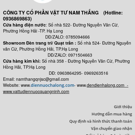
CÔNG TY CỔ PHẦN VẬT TƯ NAM THẮNG (Hotline:
0936869863)
Cửa hàng điện nước
: Số nhà 522- Đường Nguyễn Văn Cừ,
Phường Hồng Hải -TP. Hạ Long
DĐ/ZALO: 0785094666
Showroom Đèn trang trí/ Quạt trần :
Số nhà 524- Đường Nguyễn
văn Cừ, Phường Hồng Hải, TP.Hạ Long
DĐ/ZALO: 0971504663
Cửa hàng kim khí:
Số nhà
358 - Đường Nguyễn Văn Cừ, Phường
Hồng Hải, TP.Hạ Long
DĐ: 0963864295- 0969263516
Email: namthangqnjsc@gmail.com
Website: www.
- www.
dendienhalong.com -
diennuochalong.com
www.vattudiennuocquangninh.com
Giới thiệu
Hướng dẫn mua hàng
Quy định và hình thức thanh toán
Vận chuyển giao nhận