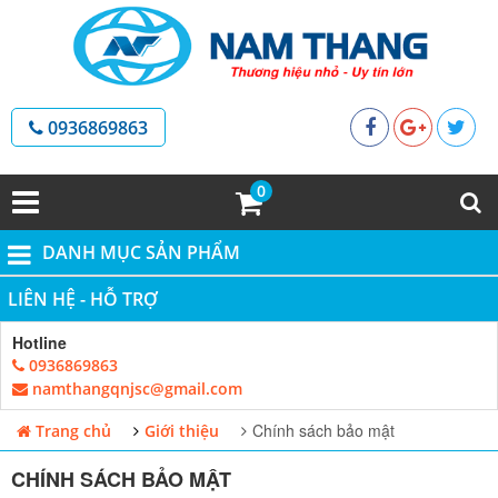
0936869863
0
DANH MỤC SẢN PHẨM
LIÊN HỆ - HỖ TRỢ
Hotline
0936869863
namthangqnjsc@gmail.com
Chính sách bảo mật
Trang chủ
Giới thiệu
CHÍNH SÁCH BẢO MẬT