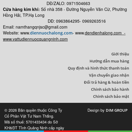
DĐ/ZALO: 0971504663
Cửa hàng kim khí:
Số nhà
358 - Đường Nguyễn Văn Cừ, Phường
Hồng Hải, TP.Hạ Long
DĐ: 0963864295- 0969263516
Email: namthangqnjsc@gmail.com
Website: www.
- www.
dendienhalong.com -
diennuochalong.com
www.vattudiennuocquangninh.com
Giới thiệu
Hướng dẫn mua hàng
Quy định và hình thức thanh toán
Vận chuyển giao nhận
Đổi trả hàng & hoàn tiền
Chính sách bảo hành
Chính sách bảo mật
© 2026 Bản quyền thuộc Công Ty
Design by
DIM GROUP
Cổ Phần Vật Tư Nam Thắng.
Mã số thuế: 5701433434 do Sở
KH&ĐT Tỉnh Quảng Ninh cấp ngày