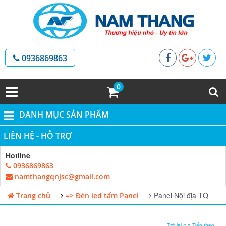
0936869863
0
DANH MỤC SẢN PHẨM
LIÊN HỆ - HỖ TRỢ
Hotline
0936869863
namthangqnjsc@gmail.com
Panel Nội địa TQ
Trang chủ
=> Đèn led tấm Panel
Trở lại «
» Tiếp theo