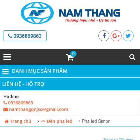
0936869863
0
DANH MỤC SẢN PHẨM
LIÊN HỆ - HỖ TRỢ
Hotline
0936869863
namthangqnjsc@gmail.com
Pha led Simon
Trang chủ
=> Đèn pha led
Trở lại «
» Tiếp theo