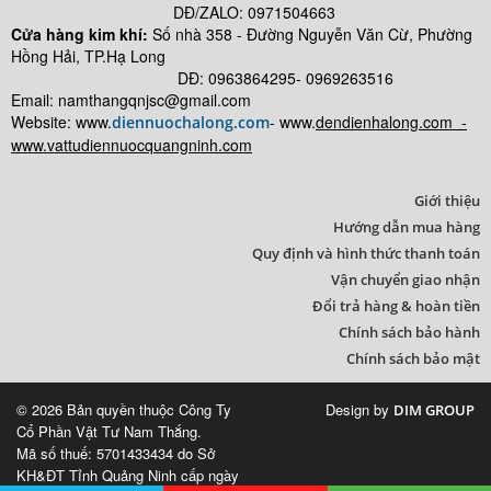
DĐ/ZALO: 0971504663
Cửa hàng kim khí:
Số nhà
358 - Đường Nguyễn Văn Cừ, Phường
Hồng Hải, TP.Hạ Long
DĐ: 0963864295- 0969263516
Email: namthangqnjsc@gmail.com
Website: www.
- www.
dendienhalong.com -
diennuochalong.com
www.vattudiennuocquangninh.com
Giới thiệu
Hướng dẫn mua hàng
Quy định và hình thức thanh toán
Vận chuyển giao nhận
Đổi trả hàng & hoàn tiền
Chính sách bảo hành
Chính sách bảo mật
© 2026 Bản quyền thuộc Công Ty
Design by
DIM GROUP
Cổ Phần Vật Tư Nam Thắng.
Mã số thuế: 5701433434 do Sở
KH&ĐT Tỉnh Quảng Ninh cấp ngày