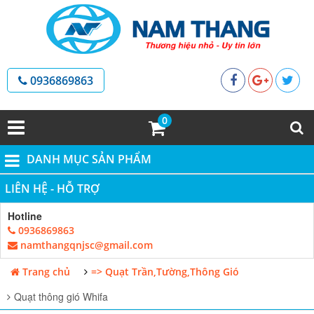
0936869863
0
DANH MỤC SẢN PHẨM
LIÊN HỆ - HỖ TRỢ
Hotline
0936869863
namthangqnjsc@gmail.com
Trang chủ
=> Quạt Trần,Tường,Thông Gió
Quạt thông gió Whifa