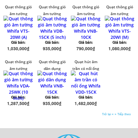
Quạt thông gió
Quạt thông gió
Quạt thông gió
Quạt thông gió
âm tường
âm tường
âm tường
âm tường
Whifa VTS-
Whifa VDB-
Whifa VNB-
Whifa VTS-
20WI (A)
15CK (5 inch)
10CK
20WI (M)
Giá bán:
Giá bán:
Giá bán:
Giá bán:
1,030,000₫
935,000₫
790,000₫
1,080,000₫
Quạt thông gió
Quạt thông gió
Quạt hút âm
âm tường
dân dụng
trần có nối ống
Whifa VDA-
Whifa VNB-
Whifa VDD-
25WK (10 inch)
15CK
15CK
Giá bán:
Giá bán:
Giá bán:
1,287,500₫
935,000₫
1,482,000₫
Trở lại «
» Tiếp theo