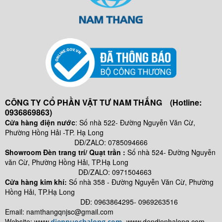
CÔNG TY CỔ PHẦN VẬT TƯ NAM THẮNG (Hotline:
0936869863)
Cửa hàng điện nước
: Số nhà 522- Đường Nguyễn Văn Cừ,
Phường Hồng Hải -TP. Hạ Long
DĐ/ZALO: 0785094666
Showroom Đèn trang trí/ Quạt trần :
Số nhà 524- Đường Nguyễn
văn Cừ, Phường Hồng Hải, TP.Hạ Long
DĐ/ZALO: 0971504663
Cửa hàng kim khí:
Số nhà
358 - Đường Nguyễn Văn Cừ, Phường
Hồng Hải, TP.Hạ Long
DĐ: 0963864295- 0969263516
Email: namthangqnjsc@gmail.com
Website: www.
- www.
dendienhalong.com -
diennuochalong.com