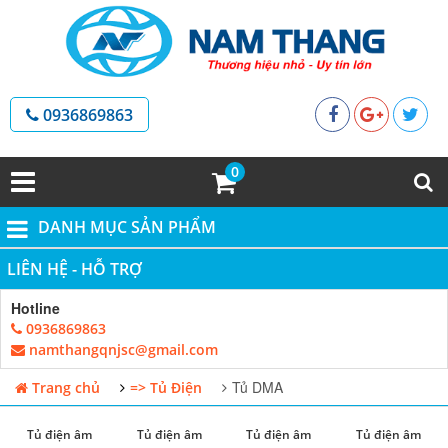
0936869863
0
DANH MỤC SẢN PHẨM
LIÊN HỆ - HỖ TRỢ
Hotline
0936869863
namthangqnjsc@gmail.com
Tủ DMA
Trang chủ
=> Tủ Điện
Tủ điện âm
Tủ điện âm
Tủ điện âm
Tủ điện âm