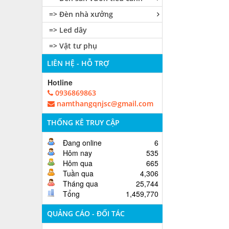
=> Đèn nhà xưởng
=> Led dây
=> Vật tư phụ
LIÊN HỆ - HỖ TRỢ
Hotline
0936869863
namthangqnjsc@gmail.com
THỐNG KÊ TRUY CẬP
Đang online
6
Hôm nay
535
Hôm qua
665
Tuần qua
4,306
Tháng qua
25,744
Tổng
1,459,770
QUẢNG CÁO - ĐỐI TÁC