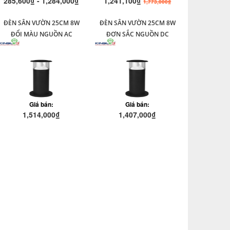
285,600₫ - 1,284,000₫
1,241,100₫
1,773,000₫
ĐÈN SÂN VƯỜN 25CM 8W
ĐÈN SÂN VƯỜN 25CM 8W
ĐỔI MÀU NGUỒN AC
ĐƠN SẮC NGUỒN DC
Giá bán:
Giá bán:
1,514,000₫
1,407,000₫