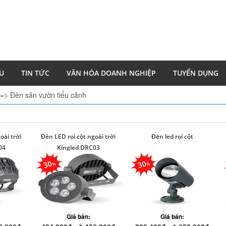
ỆU
TIN TỨC
VĂN HÓA DOANH NGHIỆP
TUYỂN DỤNG
=> Đèn sân vườn tiểu cảnh
oài trời
Đèn LED rọi cột ngoài trời
Đèn led rọi cột
04
Kingled DRC03
30
30
Giá bán:
Giá bán: