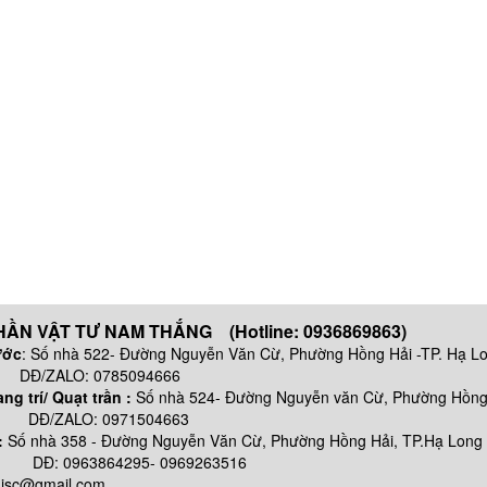
ẦN VẬT TƯ NAM THẮNG (Hotline: 0936869863)
ước
: Số nhà 522- Đường Nguyễn Văn Cừ, Phường Hồng Hải -TP. Hạ L
 0785094666
g trí/ Quạt trần :
Số nhà 524- Đường Nguyễn văn Cừ, Phường Hồng 
: 0971504663
:
Số nhà
358 - Đường Nguyễn Văn Cừ, Phường Hồng Hải, TP.Hạ Long
64295- 0969263516
njsc@gmail.com