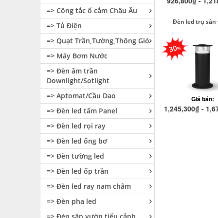
926,800₫ - 1,21
=> Công tắc ổ cắm Châu Âu
Đèn led trụ sân
=> Tủ Điện
=> Quạt Trần,Tường,Thông Gió
30
=> Máy Bơm Nước
=> Đèn âm trần
Downlight/Sotlight
=> Aptomat/Cầu Dao
Giá bán:
1,245,300₫ - 1,6
=> Đèn led tấm Panel
=> Đèn led rọi ray
=> Đèn led ống bơ
=> Đèn tường led
=> Đèn led ốp trần
=> Đèn led ray nam châm
=> Đèn pha led
=> Đèn sân vườn tiểu cảnh