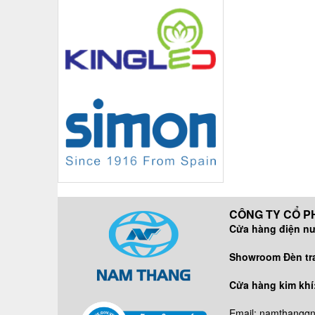
CÔNG TY CỔ PH
Cửa hàng điện n
DĐ/ZALO:
Showroom Đèn tran
DĐ/ZALO
Cửa hàng kim khí
DĐ: 09638
Email: namthangq