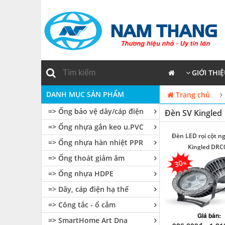
GIỚI THI
DANH MỤC SẢN PHẨM
Trang chủ
=> Ống bảo vệ dây/cáp điện
Đèn SV Kingled
=> Ống nhựa gắn keo u.PVC
Đèn LED rọi cột ng
=> Ống nhựa hàn nhiệt PPR
Kingled DRC
=> Ống thoát giảm âm
30
=> Ống nhựa HDPE
=> Dây, cáp điện hạ thế
=> Công tắc - ổ cắm
Giá bán:
=> SmartHome Art Dna