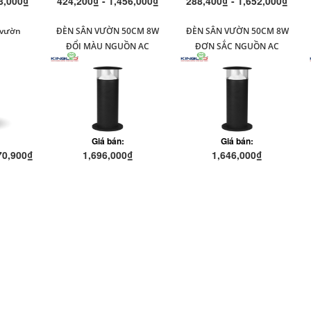
8,000₫
424,200₫ - 1,456,000₫
288,400₫ - 1,652,000₫
 vườn
ĐÈN SÂN VƯỜN 50CM 8W
ĐÈN SÂN VƯỜN 50CM 8W
ĐỔI MÀU NGUỒN AC
ĐƠN SẮC NGUỒN AC
Giá bán:
Giá bán:
70,900₫
1,696,000₫
1,646,000₫