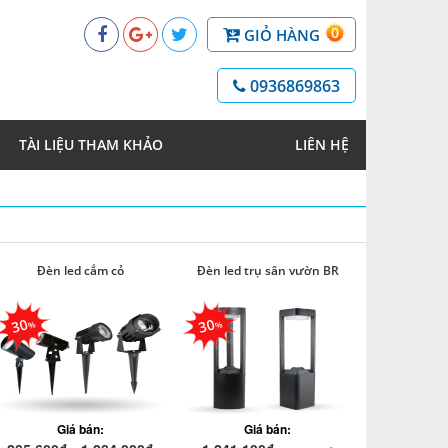
0
GIỎ HÀNG
0936869863
TÀI LIỆU THAM KHẢO
LIÊN HỆ
Đèn led cắm cỏ
Đèn led trụ sân vườn BR
30
30
Giá bán:
Giá bán: