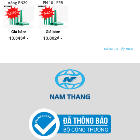
nóng PN20 -
PN 10 - PPR
PPR Dekko
dekko
55-60
55-60
Giá bán:
Giá bán:
13,343₫ -
13,802₫ -
1,564,272₫
898,364₫
Trở lại «
» Tiếp theo