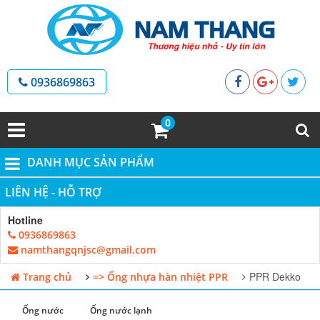
0936869863
0
DANH MỤC SẢN PHẨM
LIÊN HỆ - HỖ TRỢ
Hotline
0936869863
namthangqnjsc@gmail.com
PPR Dekko
Trang chủ
=> Ống nhựa hàn nhiệt PPR
Ống nước
Ống nước lạnh