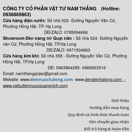
CÔNG TY CỔ PHẦN VẬT TƯ NAM THẮNG (Hotline:
0936869863)
Cửa hàng điện nước
: Số nhà 522- Đường Nguyễn Văn Cừ,
Phường Hồng Hải -TP. Hạ Long
DĐ/ZALO: 0785094666
Showroom Đèn trang trí/ Quạt trần :
Số nhà 524- Đường Nguyễn
văn Cừ, Phường Hồng Hải, TP.Hạ Long
DĐ/ZALO: 0971504663
Cửa hàng kim khí:
Số nhà
358 - Đường Nguyễn Văn Cừ, Phường
Hồng Hải, TP.Hạ Long
DĐ: 0963864295- 0969263516
Email: namthangqnjsc@gmail.com
Website: www.
- www.
dendienhalong.com -
diennuochalong.com
www.vattudiennuocquangninh.com
Giới thiệu
Hướng dẫn mua hàng
Quy định và hình thức thanh toán
Vận chuyển giao nhận
Đổi trả hàng & hoàn tiền