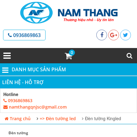
0936869863
0
DANH MỤC SẢN PHẨM
LIÊN HỆ - HỖ TRỢ
Hotline
0936869863
namthangqnjsc@gmail.com
Đèn tường Kingled
Trang chủ
=> Đèn tường led
Đèn tường