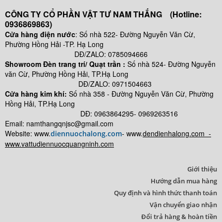
CÔNG TY CỔ PHẦN VẬT TƯ NAM THẮNG (Hotline:
0936869863)
Cửa hàng điện nước
: Số nhà 522- Đường Nguyễn Văn Cừ,
Phường Hồng Hải -TP. Hạ Long
DĐ/ZALO: 0785094666
Showroom Đèn trang trí/ Quạt trần :
Số nhà 524- Đường Nguyễn
văn Cừ, Phường Hồng Hải, TP.Hạ Long
DĐ/ZALO: 0971504663
Cửa hàng kim khí:
Số nhà
358 - Đường Nguyễn Văn Cừ, Phường
Hồng Hải, TP.Hạ Long
DĐ: 0963864295- 0969263516
Email: namthangqnjsc@gmail.com
Website: www.
- www.
dendienhalong.com -
diennuochalong.com
www.vattudiennuocquangninh.com
Giới thiệu
Hướng dẫn mua hàng
Quy định và hình thức thanh toán
Vận chuyển giao nhận
Đổi trả hàng & hoàn tiền