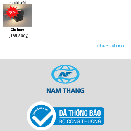
ngoài trời
0150B-Kingled
30
Giá bán:
1,165,500₫
1,665,000₫
Trở lại «
» Tiếp theo