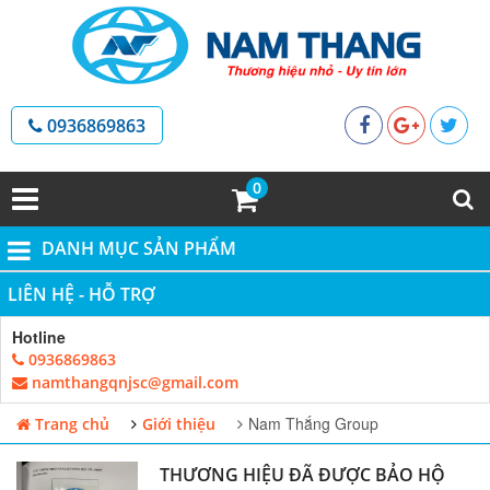
0936869863
0
DANH MỤC SẢN PHẨM
LIÊN HỆ - HỖ TRỢ
Hotline
0936869863
namthangqnjsc@gmail.com
Nam Thắng Group
Trang chủ
Giới thiệu
THƯƠNG HIỆU ĐÃ ĐƯỢC BẢO HỘ