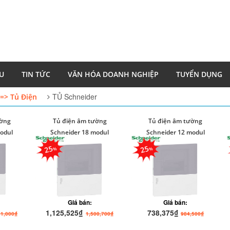
ỆU
TIN TỨC
VĂN HÓA DOANH NGHIỆP
TUYỂN DỤNG
TỦ Schneider
=> Tủ Điện
ường
Tủ điện âm tường
Tủ điện âm tường
modul
Schneider 18 modul
Schneider 12 modul
25
25
Giá bán:
Giá bán:
1,125,525₫
738,375₫
61,000₫
1,500,700₫
984,500₫