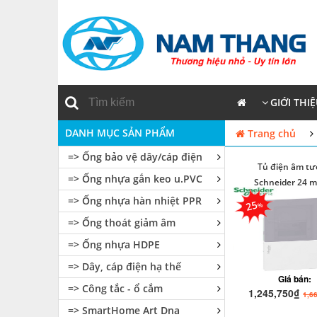
GIỚI THI
DANH MỤC SẢN PHẨM
Trang chủ
=> Ống bảo vệ dây/cáp điện
Tủ điện âm t
=> Ống nhựa gắn keo u.PVC
Schneider 24 
=> Ống nhựa hàn nhiệt PPR
25
=> Ống thoát giảm âm
=> Ống nhựa HDPE
=> Dây, cáp điện hạ thế
Giá bán:
=> Công tắc - ổ cắm
1,245,750₫
1,6
=> SmartHome Art Dna