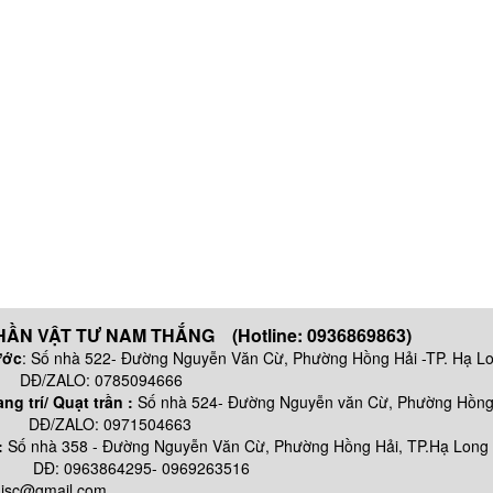
ẦN VẬT TƯ NAM THẮNG (Hotline: 0936869863)
ước
: Số nhà 522- Đường Nguyễn Văn Cừ, Phường Hồng Hải -TP. Hạ L
 0785094666
g trí/ Quạt trần :
Số nhà 524- Đường Nguyễn văn Cừ, Phường Hồng 
: 0971504663
:
Số nhà
358 - Đường Nguyễn Văn Cừ, Phường Hồng Hải, TP.Hạ Long
64295- 0969263516
njsc@gmail.com