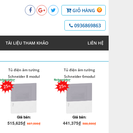
0
GIỎ HÀNG
0936869863
TÀI LIỆU THAM KHẢO
LIÊN HỆ
Tủ điện âm tường
Tủ điện âm tường
Schneider 8 modul
Schneider 6modul
25
25
Giá bán:
Giá bán:
515,625₫
441,375₫
687,500₫
588,500₫