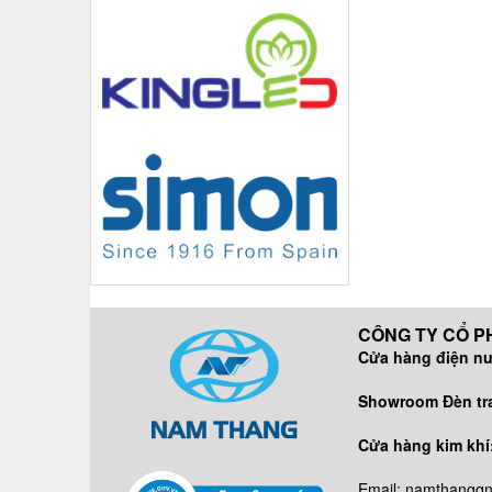
CÔNG TY CỔ PH
Cửa hàng điện n
DĐ/ZALO:
Showroom Đèn tran
DĐ/ZALO
Cửa hàng kim khí
DĐ: 09638
Email: namthangq