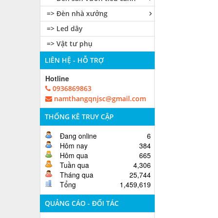
=> Đèn nhà xưởng
=> Led dây
=> Vật tư phụ
LIÊN HỆ - HỖ TRỢ
Hotline
0936869863
namthangqnjsc@gmail.com
THỐNG KÊ TRUY CẬP
Đang online
6
Hôm nay
384
Hôm qua
665
Tuần qua
4,306
Tháng qua
25,744
Tổng
1,459,619
QUẢNG CÁO - ĐỐI TÁC