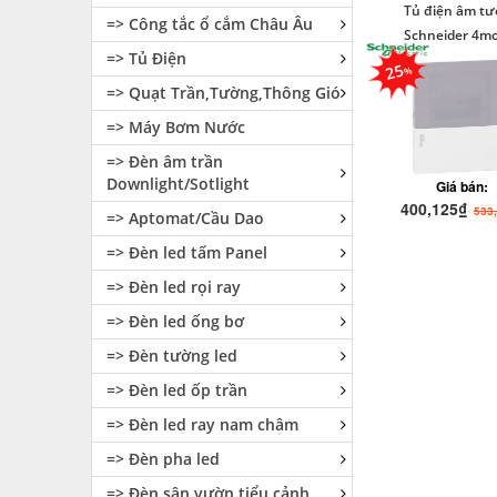
Tủ điện âm t
=> Công tắc ổ cắm Châu Âu
Schneider 4m
=> Tủ Điện
25
=> Quạt Trần,Tường,Thông Gió
=> Máy Bơm Nước
=> Đèn âm trần
Downlight/Sotlight
Giá bán:
400,125₫
533
=> Aptomat/Cầu Dao
=> Đèn led tấm Panel
=> Đèn led rọi ray
=> Đèn led ống bơ
=> Đèn tường led
=> Đèn led ốp trần
=> Đèn led ray nam châm
=> Đèn pha led
=> Đèn sân vườn tiểu cảnh