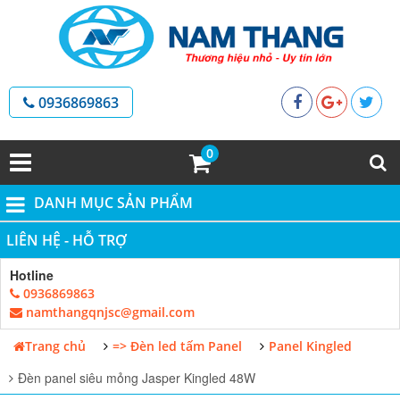
0936869863
0
DANH MỤC SẢN PHẨM
LIÊN HỆ - HỖ TRỢ
Hotline
0936869863
namthangqnjsc@gmail.com
Trang chủ
=> Đèn led tấm Panel
Panel Kingled
Đèn panel siêu mỏng Jasper Kingled 48W