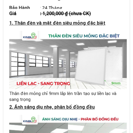
600x600/48W.PLUS
24 Tháng
Bảo Hành
:
(KPK)
Giá
: 1,200,000 ₫ (chưa CK)
Đèn LED
1. Thân đèn và mặt đèn siêu mỏng đặc biệt
Panel
P06
320x1280/50W
trắng S (Nổi trần)
Đèn LED
Panel
P07
600x600/36W.PLUS
6500K (KPK)
Cáp thả
Thân đèn mỏng chỉ 9mm lắp lên trần tạo sự liền lạc và
Panel
sang trọng
2. Ánh sáng dịu nhẹ, phân bố đồng đều
Bộ
khung
lắp nổi
Panel -Kingled