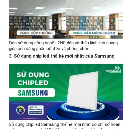
Đèn led
Panel
siêu
mỏng JASPER
Đèn led
Panel
hộp
Đèn sử dụng công nghệ LENS dán và thấu kính tán quang
Zoisite
giúp ánh sáng phân bố đều và chống chói
3. Sử dụng chip led thế hệ mới nhất của Samsung
Đèn led
thả
Profile -
Kingled
Rọi ray
20W -
Midea
Panel
hộp
V60*60/48W/as
Sử dụng chip led Samsung thế hệ mới nhất có chỉ số hoàn
trắng, trung tính