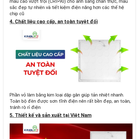
màu cao vượt trội (CRI>90) cho ánh sáng chân thực, màu
-Kingled
sắc đẹp tự nhiên và tiết kiệm điện năng hơn các thế hệ
Panel
chip cũ
siêu
4. Chất liệu cao cấp, an toàn tuyệt đối
mỏng
JASPER 60x60cm
48W-Kingled
Phần vỏ làm bằng kim loại dập gân giúp tản nhiệt nhanh.
Toàn bộ đèn được sơn tĩnh điện nên rất bền đẹp, an toàn,
tránh rò rỉ điện
5. Thiết kế và sản xuất tại Việt Nam