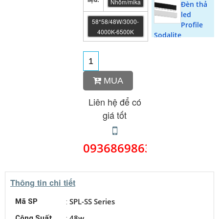
Nhôm/mika
Đèn thả
led
58*58/48W/3000-
Profile
4000K-6500K
Sodalite
Khung
nhôm ốp
nổi cho
MUA
Panel PLH
60*60cm dày
Liên hệ để có
Khung
giá tốt
nhôm ốp
nổi cho
Panel SPL
0936869863
60*60cm mỏng
tai cài
Panel
Thông tin chi tiết
Đèn LED
SPL-SS Series
Mã SP
:
Panel
P06
48w
Công Suất
: