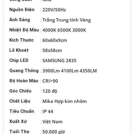
640x640/48W.Plus
6500K (Nổi trần)
220V/50Hz
Nguồn Điện
:
Đèn LED
Trắng
Trung tính
Vàng
Ánh Sáng
:
Panel
4000K
6500K
3000K
Nhiệt Độ Màu
:
P06
320x1280/48W.Plus
60x60x9cm
Kích Thước
:
6500K (Nổi trần)
58x58cm
Lỗ Khoét
:
Đèn LED
Panel
SAMSUNG 2835
Chip LED
:
P06.UGR
3900Lm 4100Lm 4350LM
Quang Thông
:
600x600/48W.
PLUS 6500K
CRI>90
Độ Hoàn Màu
:
Đèn LED
120 độ
Góc Chiếu
:
Panel
P07
Mika
Hợp kim nhôm
Chất Liệu
:
600x600/35W.PLUS
IP 44
Tiêu Chuẩn
:
(KPK)
Đèn LED
Việt Nam
Xuất Xứ
:
Panel
50.000 giờ
Tuổi Thọ
:
P07