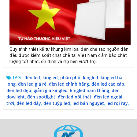
Quy trình thiết kế từ khung kim loại đến chế tạo nguồn đèn
đều được kiểm soát chặt chẽ tại Việt Nam đảm bảo chất
lượng tốt nhất, ổn định và độ bền vượt trội.
TAG :
,
,
,
đèn led
kingled
phân phối kingled
kingled hạ
,
,
,
,
long
đèn led giá rẻ
đèn led chính hãng
đèn led cao cấp
,
,
,
đèn led đẹp
giảm giá kingled
kingled nam thắng
đèn
,
,
,
dowlight
đèn spotlight
đèn led nội thất
đèn led ngoài
,
,
,
,
,
trời
đèn led dây
đèn tuýp led
led bán nguyệt
led rọi ray