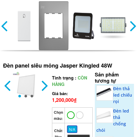
Đèn panel siêu mỏng Jasper Kingled 48W
Sản phẩm
Tình trạng :
CÒN
tương tự
HÀNG
Đèn thả
Giá bán:
led chiếu
1,200,000₫
rọi
Đèn led
Chọn
thả
màu:
chống
N/A
chói
Chất
liệu: