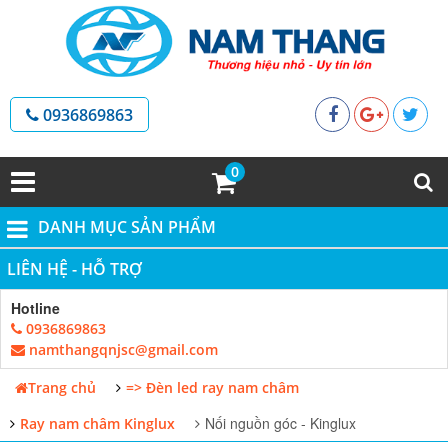
0936869863
0
DANH MỤC SẢN PHẨM
LIÊN HỆ - HỖ TRỢ
Hotline
0936869863
namthangqnjsc@gmail.com
Trang chủ
=> Đèn led ray nam châm
Nối nguồn góc - Kinglux
Ray nam châm Kinglux