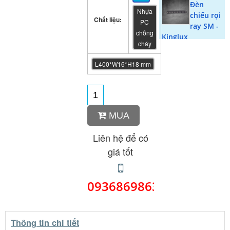
Đèn
Nhựa
chiếu rọi
Chất liệu:
PC
ray SM -
chống
Kinglux
cháy
Nối
nguồn
L400*W16*H18 mm
góc ray
SM -Kinglux
Nối
nguồn
MUA
thẳng
ray SM -Kinglux
Liên hệ để có
Nối thập
giá tốt
ray siêu
mỏng -
Kinglux
0936869863
Nối T ray
siêu
mỏng -
Thông tin chi tiết
Kinglux