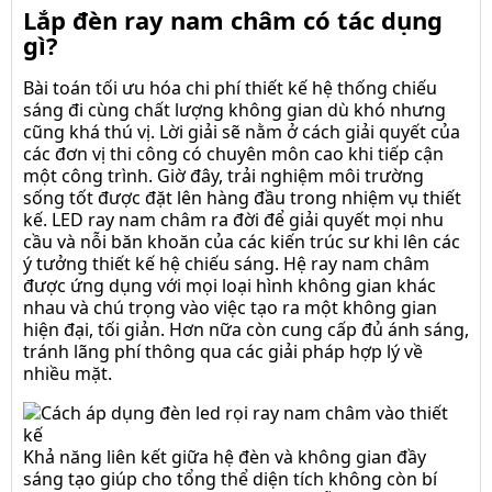
Lắp đèn ray nam châm có tác dụng
Nối góc
gì?
vuông
dọc ray
Bài toán tối ưu hóa chi phí thiết kế hệ thống chiếu
siêu mỏng -
sáng đi cùng chất lượng không gian dù khó nhưng
Kinglux
cũng khá thú vị. Lời giải sẽ nằm ở cách giải quyết của
các đơn vị thi công có chuyên môn cao khi tiếp cận
Nối góc
một công trình. Giờ đây, trải nghiệm môi trường
bo ray
sống tốt được đặt lên hàng đầu trong nhiệm vụ thiết
siêu
kế. LED ray nam châm ra đời để giải quyết mọi nhu
mỏng -Kinglux
cầu và nỗi băn khoăn của các kiến trúc sư khi lên các
ý tưởng thiết kế hệ chiếu sáng. Hệ ray nam châm
Nối góc
được ứng dụng với mọi loại hình không gian khác
vuông
nhau và chú trọng vào việc tạo ra một không gian
ngang
hiện đại, tối giản. Hơn nữa còn cung cấp đủ ánh sáng,
ray siêu mỏng -
tránh lãng phí thông qua các giải pháp hợp lý về
Kinglux
nhiều mặt.
Khớp nối
thẳng
ray siêu
Khả năng liên kết giữa hệ đèn và không gian đầy
mỏng -Kinglux
sáng tạo giúp cho tổng thể diện tích không còn bí