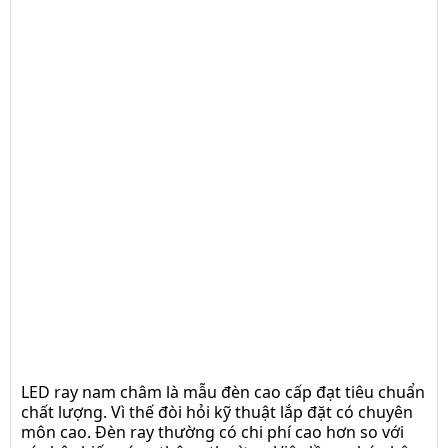
Kinglux
Nối góc
ray âm
trần
22mm -Kinglux
Thanh
ray nam
châm -
Nổi size 22mm -
Kinglux
Thanh
ray nam
châm -
Âm trần size
22mm -Kinglux
LED ray nam châm là mẫu đèn cao cấp đạt tiêu chuẩn
chất lượng. Vì thế đòi hỏi kỹ thuật lắp đặt có chuyên
môn cao. Đèn ray thường có chi phí cao hơn so với