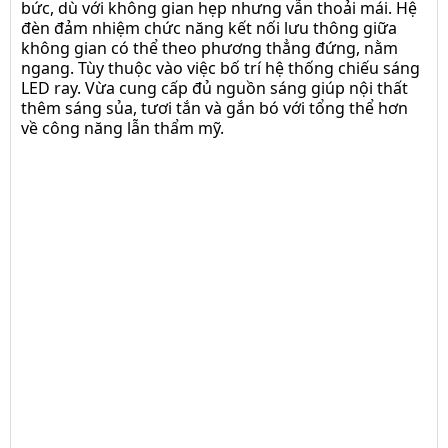
Nguồn
bức, dù với không gian hẹp nhưng vẫn thoải mái. Hệ
đúc ray
đèn đảm nhiệm chức năng kết nối lưu thông giữa
siêu
không gian có thể theo phương thẳng đứng, nằm
mỏng 100-
ngang. Tùy thuộc vào việc bố trí hệ thống chiếu sáng
200W/48VDC-
LED ray. Vừa cung cấp đủ nguồn sáng giúp nội thất
Kinglux
thêm sáng sủa, tươi tắn và gắn bó với tổng thể hơn
về công năng lẫn thẩm mỹ.
Đèn rọi
ray 22-
Kinglux
Đèn tán
quang
ray 22-
Kinglux
Đèn
chiếu rọi
xoay góc
ray 22-Kinglux
Nguồn
đúc 100-
200W/48V-4.2A -