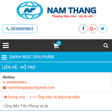
0936869863
0
DANH MỤC SẢN PHẨM
LIÊN HỆ - HỖ TRỢ
Hotline
0936869863
namthangqnjsc@gmail.com
Trang chủ
=> Ống bảo vệ dây/cáp điện
Ống điện Tiền Phong và pk