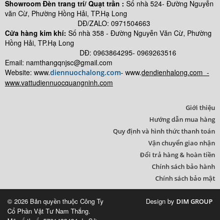
Showroom Đèn trang trí/ Quạt trần :
Số nhà 524- Đường Nguyễn
văn Cừ, Phường Hồng Hải, TP.Hạ Long
DĐ/ZALO: 0971504663
Cửa hàng kim khí:
Số nhà
358 - Đường Nguyễn Văn Cừ, Phường
Hồng Hải, TP.Hạ Long
DĐ: 0963864295- 0969263516
Email: namthangqnjsc@gmail.com
Website: www.
- www.
dendienhalong.com -
diennuochalong.com
www.vattudiennuocquangninh.com
Giới thiệu
Hướng dẫn mua hàng
Quy định và hình thức thanh toán
Vận chuyển giao nhận
Đổi trả hàng & hoàn tiền
Chính sách bảo hành
Chính sách bảo mật
© 2026 Bản quyền thuộc Công Ty
Design by
DIM GROUP
Cổ Phần Vật Tư Nam Thắng.