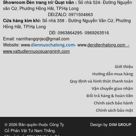
Showroom Đèn trang trí/ Quạt trần :
Số nhà 524- Đường Nguyễn
văn Cừ, Phường Hồng Hải, TP.Hạ Long
DĐ/ZALO: 0971504663
Cửa hàng kim khí:
Số nhà
358 - Đường Nguyễn Văn Cừ, Phường
Hồng Hải, TP.Hạ Long
DĐ: 0963864295- 0969263516
Email: namthangqnjsc@gmail.com
Website: www.
- www.
dendienhalong.com -
diennuochalong.com
www.vattudiennuocquangninh.com
Giới thiệu
Hướng dẫn mua hàng
Quy định và hình thức thanh toán
Vận chuyển giao nhận
Đổi trả hàng & hoàn tiền
Chính sách bảo hành
Chính sách bảo mật
© 2026 Bản quyền thuộc Công Ty
Design by
DIM GROUP
Cổ Phần Vật Tư Nam Thắng.