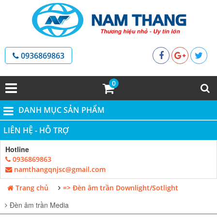
0936869863
0
DANH MỤC SẢN PHẨM
LIÊN HỆ - HỖ TRỢ
Hotline
0936869863
namthangqnjsc@gmail.com
Trang chủ
=> Đèn âm trần Downlight/Sotlight
Đèn âm trần Media