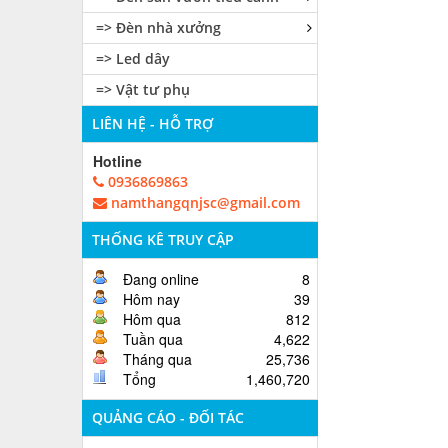
=> Đèn nhà xưởng
=> Led dây
=> Vật tư phụ
LIÊN HỆ - HỖ TRỢ
Hotline
0936869863
namthangqnjsc@gmail.com
THỐNG KÊ TRUY CẬP
Đang online
8
Hôm nay
39
Hôm qua
812
Tuần qua
4,622
Tháng qua
25,736
Tổng
1,460,720
QUẢNG CÁO - ĐỐI TÁC