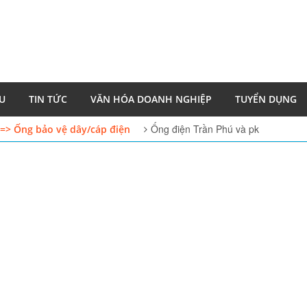
ỆU
TIN TỨC
VĂN HÓA DOANH NGHIỆP
TUYỂN DỤNG
Ống điện Trần Phú và pk
=> Ống bảo vệ dây/cáp điện