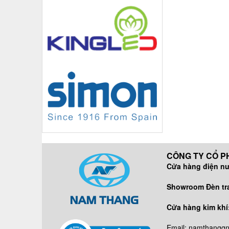
CÔNG TY CỔ PH
Cửa hàng điện n
DĐ/ZALO:
Showroom Đèn tran
DĐ/ZALO
Cửa hàng kim khí
DĐ: 09638
Email: namthangq