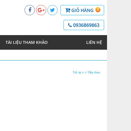
0
GIỎ HÀNG
0936869863
TÀI LIỆU THAM KHẢO
LIÊN HỆ
Trở lại «
» Tiếp theo