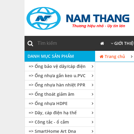
GIỚI THI
DANH MỤC SẢN PHẨM
Trang chủ
=> Ống bảo vệ dây/cáp điện
=> Ống nhựa gắn keo u.PVC
=> Ống nhựa hàn nhiệt PPR
=> Ống thoát giảm âm
=> Ống nhựa HDPE
=> Dây, cáp điện hạ thế
=> Công tắc - ổ cắm
=> SmartHome Art Dna