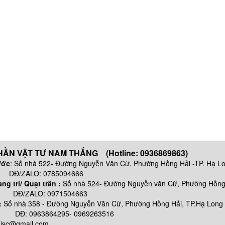
ẦN VẬT TƯ NAM THẮNG (Hotline: 0936869863)
ước
: Số nhà 522- Đường Nguyễn Văn Cừ, Phường Hồng Hải -TP. Hạ L
 0785094666
g trí/ Quạt trần :
Số nhà 524- Đường Nguyễn văn Cừ, Phường Hồng 
: 0971504663
:
Số nhà
358 - Đường Nguyễn Văn Cừ, Phường Hồng Hải, TP.Hạ Long
64295- 0969263516
njsc@gmail.com