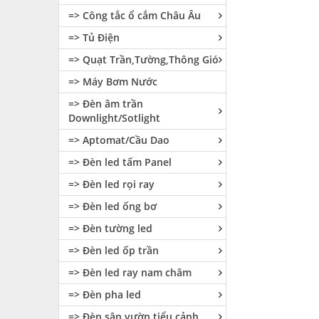
=> Công tắc ổ cắm Châu Âu
=> Tủ Điện
=> Quạt Trần,Tường,Thông Gió
=> Máy Bơm Nước
=> Đèn âm trần
Downlight/Sotlight
=> Aptomat/Cầu Dao
=> Đèn led tấm Panel
=> Đèn led rọi ray
=> Đèn led ống bơ
=> Đèn tường led
=> Đèn led ốp trần
=> Đèn led ray nam châm
=> Đèn pha led
=> Đèn sân vườn tiểu cảnh